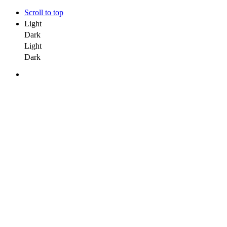
Scroll to top
Light
Dark
Light
Dark
Skip
to
content