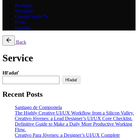
Produkty
Novinka!
Cestujte spolu 🐾
O nás
Kontakt
Back
Service
Hľadať
Hľadať
Recent Posts
Santiago de Compostela
The Highly Creative UI/UX Workflow from a Silicon Valley.
Creativo Jóvenes: a Lead Designer’s UI/UX Core Checklist.
Definitive Guide to Make a Daily More Productive Working
Flow.
Creativo Para Jóvenes: a Designer’s UI/UX Complete