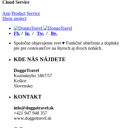
Cloud Service
App
Product
Service
Show project
Fb.
/
Ig.
/
Tw.
/
Be.
Spoločne objavujeme svet ♥ Funkčné oblečenie a doplnky
pre pre cestovateľov na štyroch aj dvoch nohách.
KDE NÁS NÁJDETE
DoggoTravel
Kuzmányho 1867/57
Košice
Slovensko
KONTAKT
info@doggotravel.sk
+421 947 948 357
www.doggotravel.sk