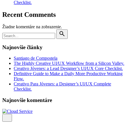
Checklist.
Recent Comments
Žiadne komentáre na zobrazenie.
Search
for
Najnovšie články
Santiago de Compostela
The Highly Creative UI/UX Workflow from a Silicon Valley.
Creativo Jóvenes: a Lead Designer’s UI/UX Core Checklist.
Definitive Guide to Make a Daily More Productive Working
Flow.
Creativo Para Jóvenes: a Designer’s UI/UX Complete
Checklist.
Najnovšie komentáre