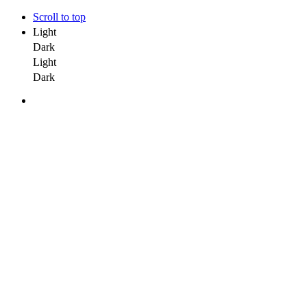
Scroll to top
Light
Dark
Light
Dark
Skip
to
content