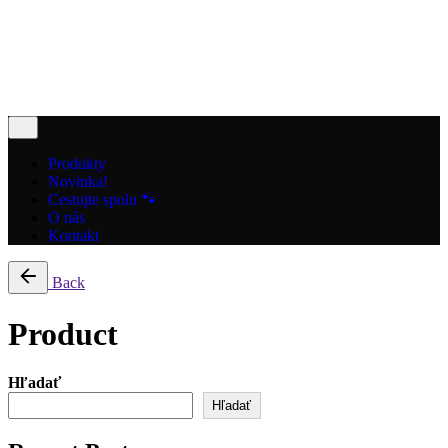
Cart review
No products in the cart.
Produkty
Novinka!
Cestujte spolu 🐾
O nás
Kontakt
Back
Product
Hľadať
Hľadať