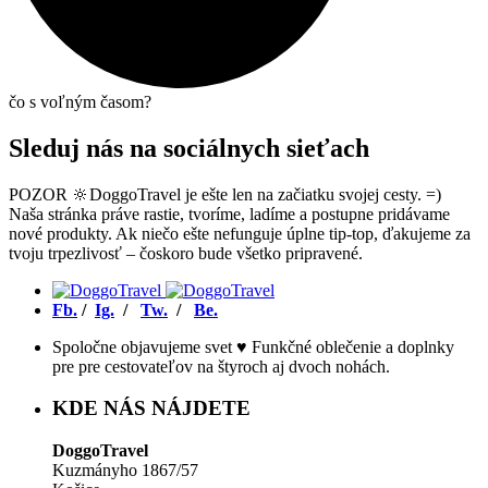
čo s voľným časom?
Sleduj nás na sociálnych sieťach
POZOR 🔆DoggoTravel je ešte len na začiatku svojej cesty. =)
Naša stránka práve rastie, tvoríme, ladíme a postupne pridávame
nové produkty. Ak niečo ešte nefunguje úplne tip-top, ďakujeme za
tvoju trpezlivosť – čoskoro bude všetko pripravené.
Fb.
/
Ig.
/
Tw.
/
Be.
Spoločne objavujeme svet ♥ Funkčné oblečenie a doplnky
pre pre cestovateľov na štyroch aj dvoch nohách.
KDE NÁS NÁJDETE
DoggoTravel
Kuzmányho 1867/57