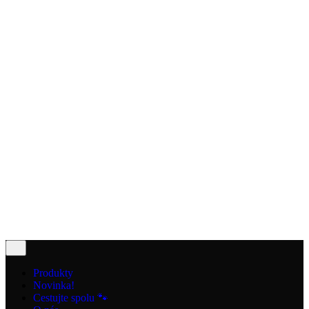
Kontakt
© 2025
DoggoTravel
. All rights reserved |
Purchase
Security
|
Privacy & Cookie Policy
|
Terms of Service
e-shop
0,00
€
0
Cart review
No products in the cart.
Produkty
Novinka!
Cestujte spolu 🐾