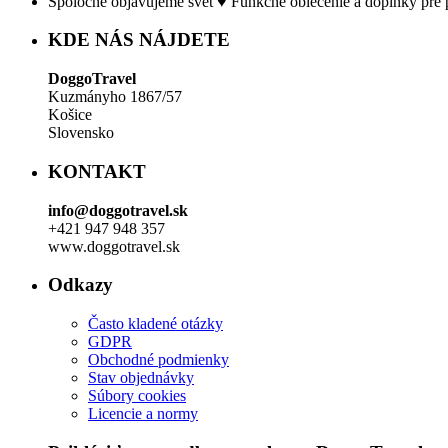
Spoločne objavujeme svet ♥ Funkčné oblečenie a doplnky pre p
KDE NÁS NÁJDETE
DoggoTravel
Kuzmányho 1867/57
Košice
Slovensko
KONTAKT
info@doggotravel.sk
+421 947 948 357
www.doggotravel.sk
Odkazy
Často kladené otázky
GDPR
Obchodné podmienky
Stav objednávky
Súbory cookies
Licencie a normy