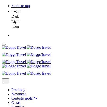
Scroll to top
Light
Dark
Light
Dark
Skip
to
content
Produkty
Novinka!
Cestujte spolu 🐾
O nás
Kontakt