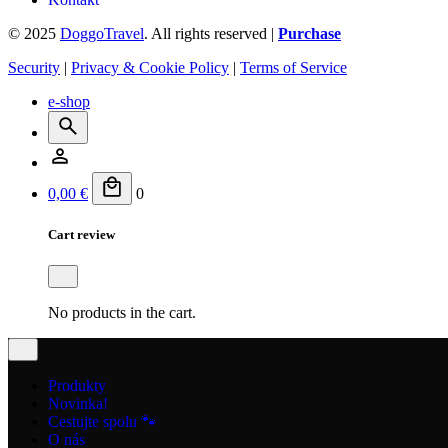
© 2025
DoggoTravel
. All rights reserved |
Purchase
Security
|
Privacy & Cookie Policy
|
Terms of Service
e-shop
0,00
€
0
Cart review
No products in the cart.
Produkty
Novinka!
Cestujte spolu 🐾
O nás