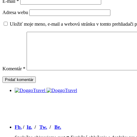
E-mail
*
Adresa webu
Uložiť moje meno, e-mail a webovú stránku v tomto prehliadači 
Komentár
*
Fb.
/
Ig.
/
Tw.
/
Be.