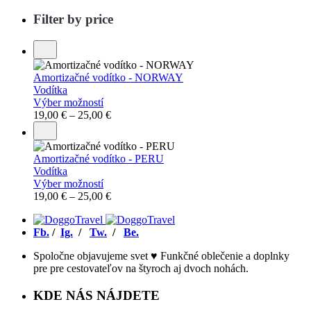
Filter by price
Amortizačné vodítko - NORWAY
Vodítka
Výber možností
19,00
€
–
25,00
€
Amortizačné vodítko - PERU
Vodítka
Výber možností
19,00
€
–
25,00
€
Fb.
/
Ig.
/
Tw.
/
Be.
Spoločne objavujeme svet ♥ Funkčné oblečenie a doplnky
pre pre cestovateľov na štyroch aj dvoch nohách.
KDE NÁS NÁJDETE