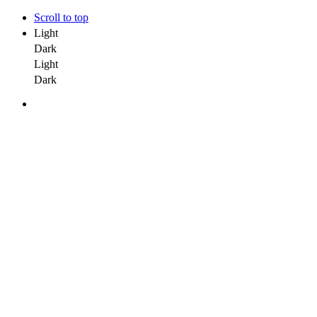
Scroll to top
Light
Dark
Light
Dark
Skip
to
content