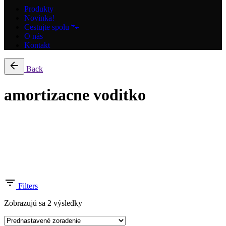
Produkty
Novinka!
Cestujte spolu 🐾
O nás
Kontakt
Back
amortizacne voditko
Filter by price
Filters
Zobrazujú sa 2 výsledky