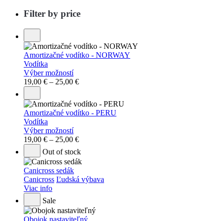
Filter by price
Amortizačné vodítko - NORWAY
Vodítka
Výber možností
19,00
€
–
25,00
€
Amortizačné vodítko - PERU
Vodítka
Výber možností
19,00
€
–
25,00
€
Out of stock
Canicross sedák
Canicross
Ľudská výbava
Viac info
Sale
Obojok nastaviteľný