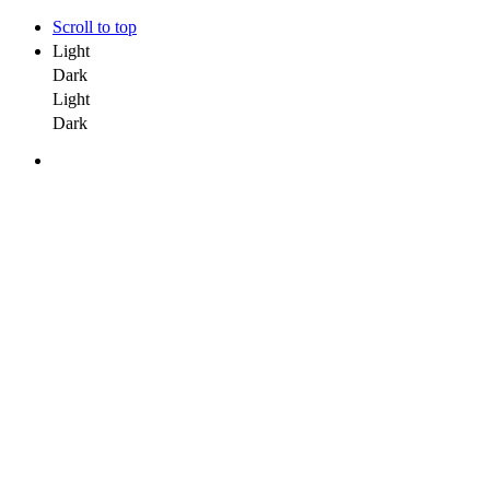
Scroll to top
Light
Dark
Light
Dark
Skip
to
content