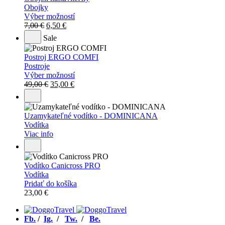
Obojky
Výber možností
Original
Current
7,00
€
6,50
€
price
price
Sale
was:
is:
7,00 €.
6,50 €.
Postroj ERGO COMFI
Postroje
Výber možností
Original
Current
49,00
€
35,00
€
price
price
was:
is:
49,00 €.
35,00 €.
Uzamykateľné vodítko - DOMINICANA
Vodítka
Viac info
Vodítko Canicross PRO
Vodítka
Pridať do košíka
23,00
€
Fb.
/
Ig.
/
Tw.
/
Be.