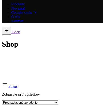
Produkty
Novinka!
Cestujte spolu 🐾
O nás
Kontakt
Back
Shop
Filter by price
Filters
Zobrazuje sa 7 výsledkov