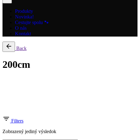
Produkty
Novinka!
Cestujte spolu 🐾
O nás
Kontakt
Back
200cm
Filter by price
Filters
Zobrazený jediný výsledok