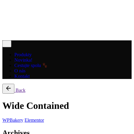
Cart review
No products in the cart.
Produkty
Novinka!
Cestujte spolu
O nás
Kontakt
Back
Wide Contained
WPBakery
Elementor
Archives