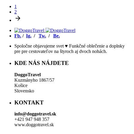
1
2
Fb.
/
Ig.
/
Tw.
/
Be.
Spoločne objavujeme svet ♥ Funkčné oblečenie a doplnky
pre pre cestovateľov na štyroch aj dvoch nohách.
KDE NÁS NÁJDETE
DoggoTravel
Kuzmányho 1867/57
Košice
Slovensko
KONTAKT
info@doggotravel.sk
+421 947 948 357
www.doggotravel.sk