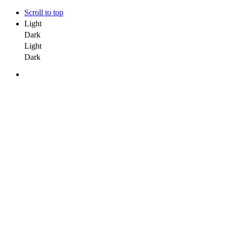
Scroll to top
Light
Dark
Light
Dark
Skip
to
content