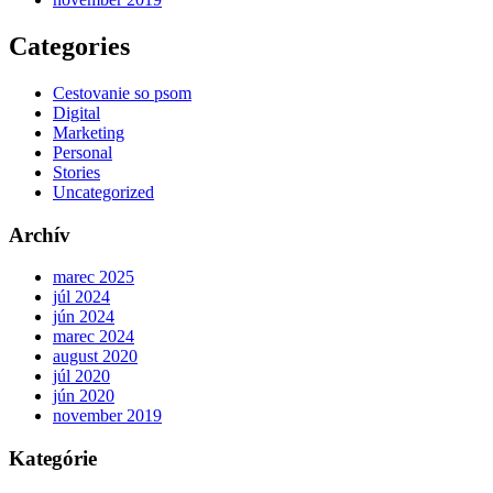
Categories
Cestovanie so psom
Digital
Marketing
Personal
Stories
Uncategorized
Archív
marec 2025
júl 2024
jún 2024
marec 2024
august 2020
júl 2020
jún 2020
november 2019
Kategórie