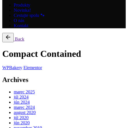
Produkty
Novinka!
Cestujte spolu 🐾
O nás
Kontakt
Back
Compact Contained
WPBakery
Elementor
Archives
marec 2025
júl 2024
jún 2024
marec 2024
august 2020
júl 2020
jún 2020
november 2019