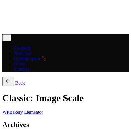
Cart review
No products in the cart.
Produkty
Novinka!
Cestujte spolu
O nás
Kontakt
Back
Classic: Image Scale
WPBakery
Elementor
Archives