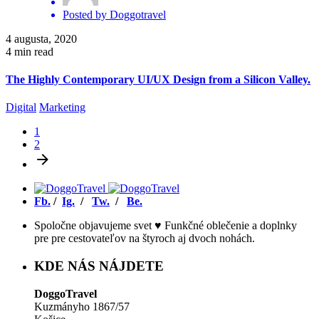
Posted by
Doggotravel
4 augusta, 2020
4 min read
The Highly Contemporary UI/UX Design from a Silicon Valley.
Digital
Marketing
1
2
Fb.
/
Ig.
/
Tw.
/
Be.
Spoločne objavujeme svet ♥ Funkčné oblečenie a doplnky
pre pre cestovateľov na štyroch aj dvoch nohách.
KDE NÁS NÁJDETE
DoggoTravel
Kuzmányho 1867/57