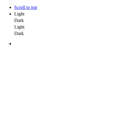
Scroll to top
Light
Dark
Light
Dark
Skip
to
content