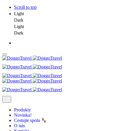
Scroll to top
Light
Dark
Light
Dark
Skip
to
content
Produkty
Novinka!
Cestujte spolu
O nás
Kontakt