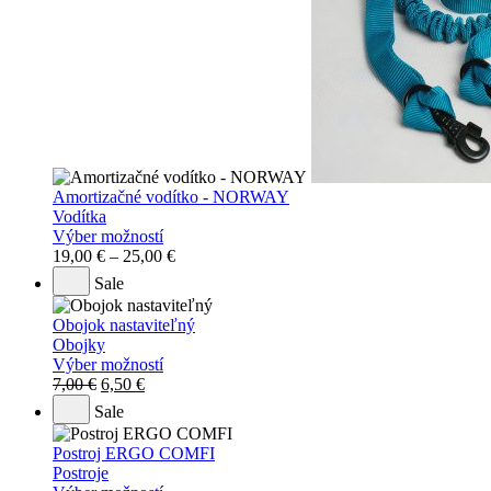
Amortizačné vodítko - NORWAY
Vodítka
Výber možností
19,00
€
–
25,00
€
Sale
Obojok nastaviteľný
Obojky
Výber možností
Original
Current
7,00
€
6,50
€
price
price
Sale
was:
is:
7,00 €.
6,50 €.
Postroj ERGO COMFI
Postroje