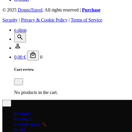
© 2025
DoggoTravel
. All rights reserved |
Purchase
Security
|
Privacy & Cookie Policy
|
Terms of Service
e-shop
0,00
€
0
Cart review
No products in the cart.
Produkty
Novinka!
Cestujte spolu
O nás