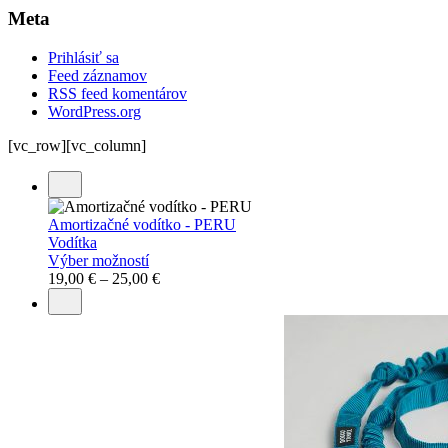
Meta
Prihlásiť sa
Feed záznamov
RSS feed komentárov
WordPress.org
[vc_row][vc_column]
Amortizačné vodítko - PERU
Vodítka
Výber možností
19,00
€
–
25,00
€