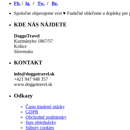
Fb.
/
Ig.
/
Tw.
/
Be.
Spoločne objavujeme svet ♥ Funkčné oblečenie a doplnky pre p
KDE NÁS NÁJDETE
DoggoTravel
Kuzmányho 1867/57
Košice
Slovensko
KONTAKT
info@doggotravel.sk
+421 947 948 357
www.doggotravel.sk
Odkazy
Často kladené otázky
GDPR
Obchodné podmienky
Stav objednávky
Súbory cookies