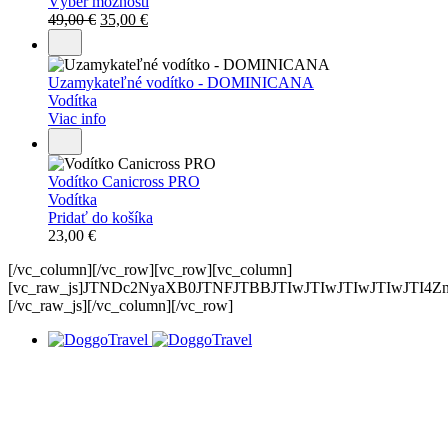
Výber možností
Original
Current
49,00
€
35,00
€
price
price
was:
is:
49,00 €.
35,00 €.
Uzamykateľné vodítko - DOMINICANA
Vodítka
Viac info
Vodítko Canicross PRO
Vodítka
Pridať do košíka
23,00
€
[/vc_column][/vc_row][vc_row][vc_column]
[vc_raw_js]JTNDc2NyaXB0JTNFJTBBJTIwJTIwJTIwJTIwJT
[/vc_raw_js][/vc_column][/vc_row]